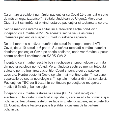
Ca urmare a scăderii numărului pacienților cu Covid-19 s-au luat o serie
de măsuri organizatorice în Spitalul Județean de Urgență Miercurea
Ciuc. Sunt schimbări și privind testarea pacienților și testarea la cerere.
Secția medicină internă a spitalului a redevenit secție non-Covid,
începând cu 1 martie 2022. Pe această secție se va asigura și
internarea pacienților suspecți Covid în saloane separate.
De la 1 martie s-a scăzut numărul de paturi în compartimentul ATI-
Covid, de la 10 paturi la 6 paturi. S-a scăzut totodată numărul paturilor
destinate pacienților Covid pe secția pediatrie, unde vor rămâne 4 paturi
pentru pacienții confirmați cu SARS-CoV-2.
Începând cu 7 martie, secțiile boli infecțioase și pneumologie vor trata
din nou și patologii non-Covid. Pe amândouă secții se mențin totodată
saloane pentru îngrijirea pacienților Covid și pentru cei cu patologii
asociate. Pentru pacienții Covid spitalul mai menține paturi în saloane
separabile pe secția neurologie și în spitalul modular din fața spitalului.
Pacienții cu TBC vor fi tratați în continuare pe secția de recuperare,
medicină fizică și balneologie.
Începând cu 7 martie testarea la cerere (PCR și test rapid) va fi
efectuată în laboratorul medical al spitalului, care se află la primul etaj a
policlinicii. Recoltarea testelor se face în zilele lucrătoare, între orele 10-
11. Contravaloare testelor poate fi plătită la casieria de la parterul
policlinicii.