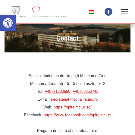
Open toolbar
Facebook
page
opens
Contact
in
new
window
Spitalul Județean de Urgență Miercurea Ciuc
Miercurea Ciuc, str. Dr. Dénes László, nr. 2
Tel:
+40721280656
,
+40758250743
E-mail:
secretariat@spitalmciuc.ro
Web:
https://spitalmciuc.ro
/
Facebook:
https://www.facebook.com/spitalmciuc
Program de lucru al secretariatului: