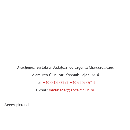
Direcțiunea Spitalului Județean de Urgență Miercurea Ciuc
Miercurea Ciuc, str. Kossuth Lajos, nr. 4
Tel:
+40721280656
,
+40758250743
E-mail:
secretariat@spitalmciuc.ro
Acces pietonal: