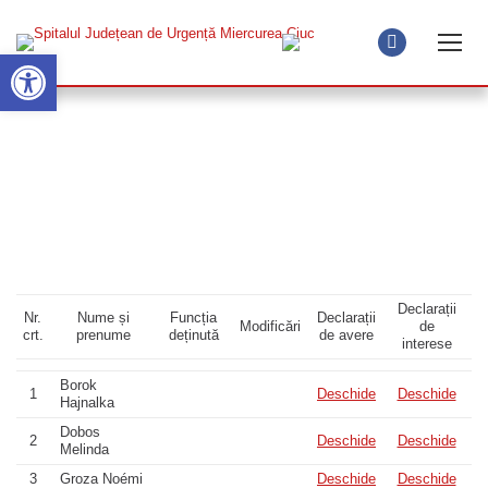
Open toolbar
Facebook
page
opens
Membrii Consiliului de Administrație
in
new
window
Declarații
Nr.
Nume și
Funcția
Declarații
Modificări
de
crt.
prenume
deținută
de avere
interese
Borok
1
Deschide
Deschide
Hajnalka
Dobos
2
Deschide
Deschide
Melinda
3
Groza Noémi
Deschide
Deschide