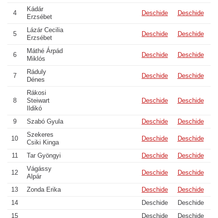
Kádár
4
Deschide
Deschide
Erzsébet
Lázár Cecilia
5
Deschide
Deschide
Erzsébet
Máthé Árpád
6
Deschide
Deschide
Miklós
Ráduly
7
Deschide
Deschide
Dénes
Rákosi
8
Steiwart
Deschide
Deschide
Ildikó
9
Szabó Gyula
Deschide
Deschide
Szekeres
10
Deschide
Deschide
Csiki Kinga
11
Tar Gyöngyi
Deschide
Deschide
Vágássy
12
Deschide
Deschide
Alpár
13
Zonda Erika
Deschide
Deschide
14
Deschide
Deschide
15
Deschide
Deschide