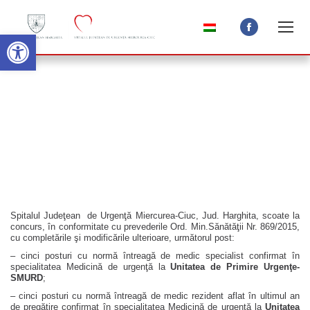
Open toolbar
Facebook
page
opens
Concurs pentru medici – 11 octombrie
in
2019
new
window
Spitalul Judeţean de Urgenţă Miercurea-Ciuc, Jud. Harghita, scoate la
concurs, în conformitate cu prevederile Ord. Min.Sănătăţii Nr. 869/2015,
cu completările şi modificările ulterioare, următorul post:
– cinci posturi cu normă întreagă de medic specialist confirmat în
specialitatea Medicină de urgenţă la
Unitatea de Primire Urgenţe-
SMURD
;
– cinci posturi cu normă întreagă de medic rezident aflat în ultimul an
de pregătire confirmat în specialitatea Medicină de urgenţă la
Unitatea