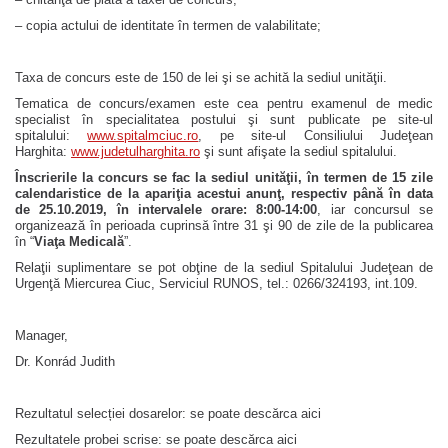
– copia actului de identitate în termen de valabilitate;
Taxa de concurs este de 150 de lei şi se achită la sediul unităţii.
Tematica de concurs/examen este cea pentru examenul de medic
specialist în specialitatea postului şi sunt publicate pe site-ul
spitalului:
www.spitalmciuc.ro
, pe site-ul Consiliului Judeţean
Harghita:
www.judetulharghita.ro
şi sunt afişate la sediul spitalului.
Înscrierile la concurs se fac la sediul unităţii, în termen de 15 zile
calendaristice de la apariţia acestui anunţ, respectiv până în data
de 25.10.2019, în intervalele orare: 8:00-14:00
, iar concursul se
organizează în perioada cuprinsă între 31 şi 90 de zile de la publicarea
în “
Viaţa Medicală
”.
Relaţii suplimentare se pot obţine de la sediul Spitalului Judeţean de
Urgenţă Miercurea Ciuc, Serviciul RUNOS, tel.: 0266/324193, int.109.
Manager,
Dr. Konrád Judith
Rezultatul selecției dosarelor: se poate descărca aici
Rezultatele probei scrise: se poate descărca aici