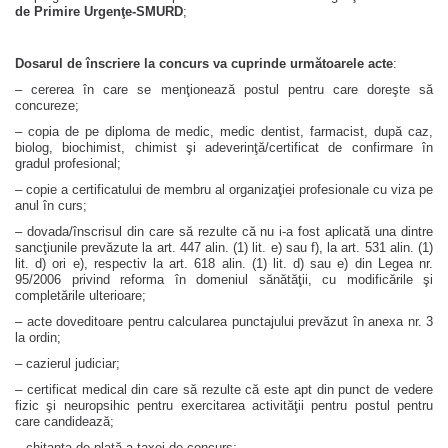
de Primire Urgenţe-SMURD
;
Dosarul de înscriere la concurs va cuprinde următoarele acte
:
– cererea în care se menţionează postul pentru care doreşte să
concureze;
– copia de pe diploma de medic, medic dentist, farmacist, după caz,
biolog, biochimist, chimist şi adeverinţă/certificat de confirmare în
gradul profesional;
– copie a certificatului de membru al organizaţiei profesionale cu viza pe
anul în curs;
– dovada/înscrisul din care să rezulte că nu i-a fost aplicată una dintre
sancţiunile prevăzute la art. 447 alin. (1) lit. e) sau f), la art. 531 alin. (1)
lit. d) ori e), respectiv la art. 618 alin. (1) lit. d) sau e) din Legea nr.
95/2006 privind reforma în domeniul sănătăţii, cu modificările şi
completările ulterioare;
– acte doveditoare pentru calcularea punctajului prevăzut în anexa nr. 3
la ordin;
– cazierul judiciar;
– certificat medical din care să rezulte că este apt din punct de vedere
fizic şi neuropsihic pentru exercitarea activităţii pentru postul pentru
care candidează;
– chitanţa de plată a taxei de concurs;