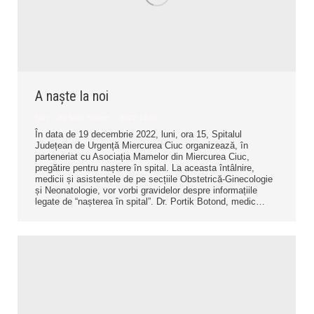
A naște la noi
Știri
By
Milik Szilárd
2022.12.05.
În data de 19 decembrie 2022, luni, ora 15, Spitalul
Județean de Urgență Miercurea Ciuc organizează, în
parteneriat cu Asociația Mamelor din Miercurea Ciuc,
pregătire pentru naștere în spital. La aceasta întâlnire,
medicii și asistentele de pe secțiile Obstetrică-Ginecologie
și Neonatologie, vor vorbi gravidelor despre informațiile
legate de “nașterea în spital”. Dr. Portik Botond, medic…