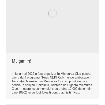
Mulțumim!
Știri
By
Milik Szilárd
2022.11.30.
În luna mai 2022 a fost organizat în Miercurea Ciuc pentru
prima dată programul “Fuss NEKI Csík”, unde ambasadorii
Asociației Mamelor din Miercurea Ciuc au putut alerga și
pedala în sprijinul Spitalului Județean de Urgență Miercurea
Ciuc. În cadrul evenimentului s-au strâns 12.000 de lei, din
care 10902 lei au fost folosiți pentru achiziții. Pe…