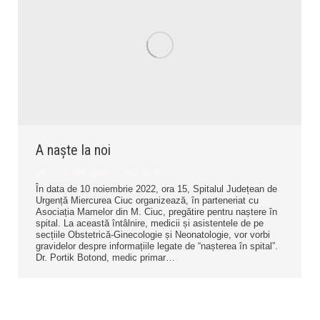
A naște la noi
Știri
By
Milik Szilárd
2022.11.03.
În data de 10 noiembrie 2022, ora 15, Spitalul Județean de
Urgență Miercurea Ciuc organizează, în parteneriat cu
Asociația Mamelor din M. Ciuc, pregătire pentru naștere în
spital. La această întâlnire, medicii și asistentele de pe
secțiile Obstetrică-Ginecologie și Neonatologie, vor vorbi
gravidelor despre informațiile legate de “nașterea în spital”.
Dr. Portik Botond, medic primar…