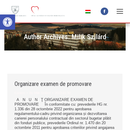
Open toolbar
Facebook
page
opens
Author Archives:
Milik Szilárd
in
new
window
Organizare examen de promovare
Cariere
By
Milik Szilárd
2023.01.30.
A N U N Ţ ORGANIZARE EXAMEN DE
PROMOVARE În conformitate cu: prevederile HG nr.
1.336 din 28 octombrie 2022 pentru aprobarea
regulamentului-cadru privind organizarea și dezvoltarea
carierei personalului contractual din sectorul bugetar plătit
din fonduri publice, prevederile Ordinul nr. 1.470 din 20
octombrie 2011 pentru aprobarea criteriilor privind angajarea