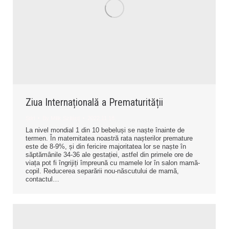
Ziua Internațională a Prematurității
Știri
By
Milik Szilárd
2022.11.18.
La nivel mondial 1 din 10 bebeluși se naște înainte de
termen. În maternitatea noastră rata nașterilor premature
este de 8-9%, și din fericire majoritatea lor se naște în
săptămânile 34-36 ale gestației, astfel din primele ore de
viața pot fi îngrijiți împreună cu mamele lor în salon mamă-
copil. Reducerea separării nou-născutului de mamă,
contactul…