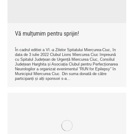
Vă mulțumim pentru sprijin!
Știri
By
Milik Szilárd
2022.11.30.
În cadrul editiei a VI.-a Zilelor Spitalului Miercurea-Ciuc, în
data de 3 iulie 2022 Clubul Lions Miercurea Ciuc împreună
cu Spitalul Județean de Urgență Miercurea Ciuc, Consiliul
Județean Harghita și Asociația Clubul pentru Perfecționarea
Neurologilor a organizat evenimentul “RUN for Epilepsy” în
Municipiul Miercurea Ciuc. Din suma donată de către
participanți și alți sponsori s-a…