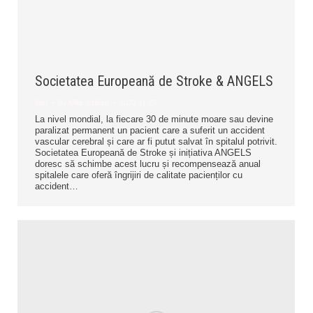
Societatea Europeană de Stroke & ANGELS
Știri
By
Milik Szilárd
2022.11.23.
La nivel mondial, la fiecare 30 de minute moare sau devine
paralizat permanent un pacient care a suferit un accident
vascular cerebral și care ar fi putut salvat în spitalul potrivit.
Societatea Europeană de Stroke și inițiativa ANGELS
doresc să schimbe acest lucru și recompensează anual
spitalele care oferă îngrijiri de calitate pacienților cu
accident…