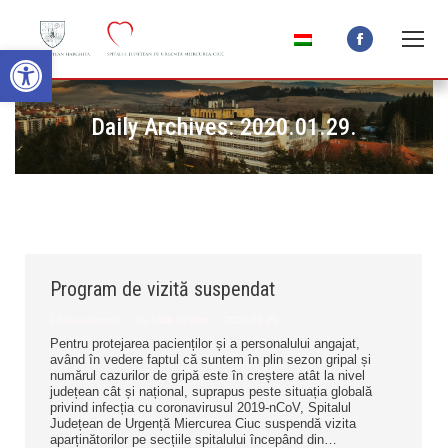
Open toolbar
Facebook
page
opens
Daily Archives:
2020.01.29.
in
new
window
Program de vizită suspendat
Fără categorie
By
Milik Szilárd
2020.01.29.
Pentru protejarea pacienților și a personalului angajat,
având în vedere faptul că suntem în plin sezon gripal și
numărul cazurilor de gripă este în creștere atât la nivel
județean cât și național, suprapus peste situația globală
privind infecția cu coronavirusul 2019-nCoV, Spitalul
Județean de Urgență Miercurea Ciuc suspendă vizita
aparținătorilor pe secțiile spitalului începând din…