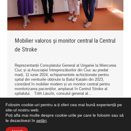
Mobilier valoros și monitor central la Centrul
de Stroke
Știri
By
Milik Szilárd
2024.06.11.
Reprezentanții Consulatului General al Ungariei la Miercurea
Ciuc și ai Asociației Întreprinzătorilor din Ciuc au predat
marți, 11 iunie 2024, echipamentele achiziționate pentru
spital din veniturile obținute la Balul Katalin din 2023,
constând în mobilier modern și un monitor central pentru
monitorizarea pacienților, amplasat în Centrul Stroke al
spitalului. Tóth László, consulul general al…
Folosim cookie-uri pentru a-ți oferi cea mai bună experiență pe
site-ul nostru web.
Poți afla mai multe despre cookie-urile pe care le folosim sau să
le dezactivezi în
setări
.