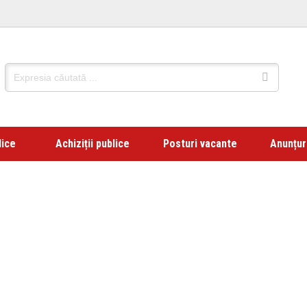
lice
Achiziții publice
Posturi vacante
Anunțur
ly Archives:
2020.04