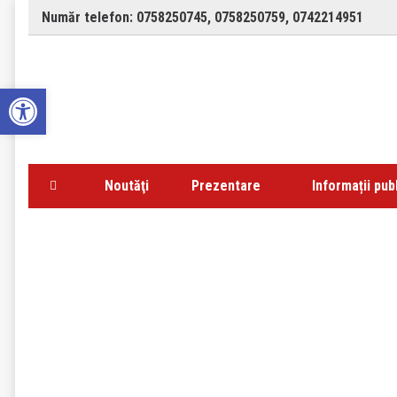
Număr telefon:
0758250745
,
0758250759
,
0742214951
Open toolbar
Noutăţi
Prezentare
Informații pub
Dai