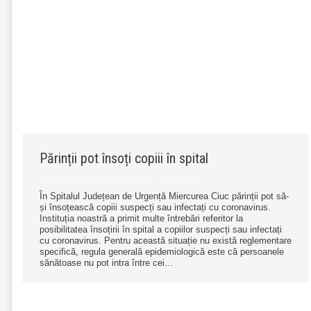
Părinții pot însoți copiii în spital
Fără categorie
By
Milik Szilárd
2020.04.30.
În Spitalul Județean de Urgență Miercurea Ciuc părinții pot să-
și însoțească copiii suspecți sau infectați cu coronavirus.
Instituția noastră a primit multe întrebări referitor la
posibilitatea însoțirii în spital a copiilor suspecți sau infectați
cu coronavirus. Pentru această situație nu există reglementare
specifică, regula generală epidemiologică este că persoanele
sănătoase nu pot intra între cei…