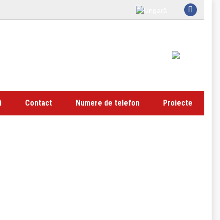
Facebook
page
opens
in
new
window
i
Contact
Numere de telefon
Proiecte
.30.