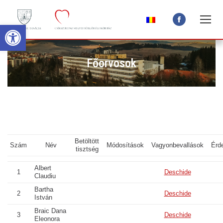
Open toolbar
Facebook
page
opens
Főorvosok
in
new
window
Betöltött
Szám
Név
Módosítások
Vagyonbevallások
Érd
tisztség
Albert
1
Deschide
Claudiu
Bartha
2
Deschide
István
Braic Dana
3
Deschide
Eleonora