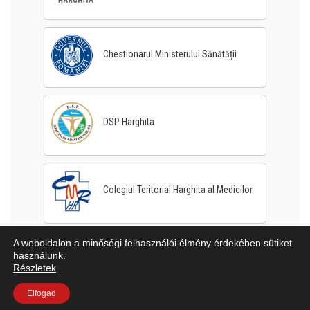
Chestionarul Ministerului Sănătății
DSP Harghita
Colegiul Teritorial Harghita al Medicilor
A weboldalon a minőségi felhasználói élmény érdekében sütiket
használunk.
Részletek
Elfogad
© 2026 - Csíkszeredai Megyei Sürgősségi Kórház | Minden jog fenntartva