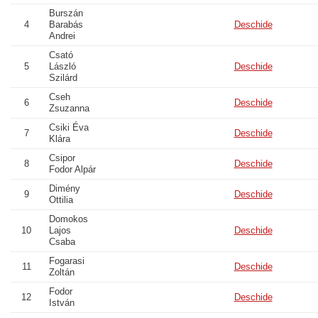
Burszán
4
Barabás
Deschide
Andrei
Csató
5
László
Deschide
Szilárd
Cseh
6
Deschide
Zsuzanna
Csiki Éva
7
Deschide
Klára
Csipor
8
Deschide
Fodor Alpár
Dimény
9
Deschide
Ottilia
Domokos
10
Lajos
Deschide
Csaba
Fogarasi
11
Deschide
Zoltán
Fodor
12
Deschide
István