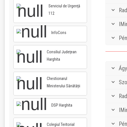
Serviciul de Urgenţă
Rad
112
IMi
InfoCons
Pén
Consiliul Judeţean
Harghita
Ágy
Chestionarul
Szo
Ministerului Sănătății
Rad
DSP Harghita
IMi
Pén
Colegiul Teritorial