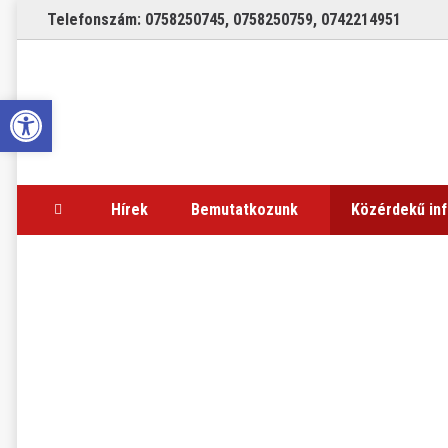
Telefonszám:
0758250745
,
0758250759
,
0742214951
Open toolbar
Hírek
Bemutatkozunk
Közérdekű in