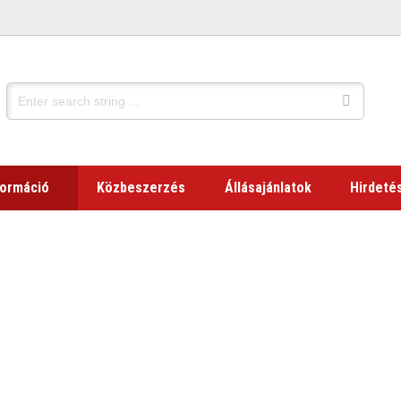
formáció
Közbeszerzés
Állásajánlatok
Hirdeté
2025