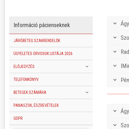
Ágy
Információ pácienseknek
Szo
JÁRÓBETEG SZAKRENDELŐK
Rad
ÜGYELETES ORVOSOK LISTÁJA 2026
IMi
ELŐJEGYZÉS
Pén
TELEFONKÖNYV
BETEGEK SZÁMÁRA
PANASZOK, ÉSZREVÉTELEK
Ágy
GDPR
Szo