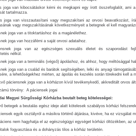
s joga van kibocsátáskor kérni és megkapni egy írott összefoglalót, ami a 
sát tartalmazza.
s joga van visszautasítani vagy megszakítani az orvosi beavatkozást, írá
ásának vagy megszakításának következményeit a betegnek el kell magyarázn
snek joga van a titoktartáshoz és a magánélethez.
nek joga van hozzáférni a saját orvosi adataihoz.
nsnek joga van az egészséges szexuális életet és szaporodást fejles
etés nélkül.
snek joga van a terminális (végső) ápoláshoz, és ahhoz, hogy méltósággal h
snek joga van a család és barátok segítségében, lelki és anyagi támogatásába
sére, a lehetőségekhez mérten, az ápolás és kezelés során törekedni kell a
vő páciensnek joga van a kórházon kívül tevékenykedő, akkreditált orvos által
zámú törvény: A páciensek jogai
dai Megyei Sürgősségi Kórházba beutalt beteg kötelességei:
ő betegek a beutalás egész ideje alatt kötelesek szabályos kórházi felszerelés
ciensek egyik osztályról a másikra történő átjárása, kivéve, ha ez vizsgálat 
 páciens nem hagyhatja el az egészségügyi egységet kórházi öltözékben, az u
italok fogyasztása és a dohányzás tilos a kórház területén.