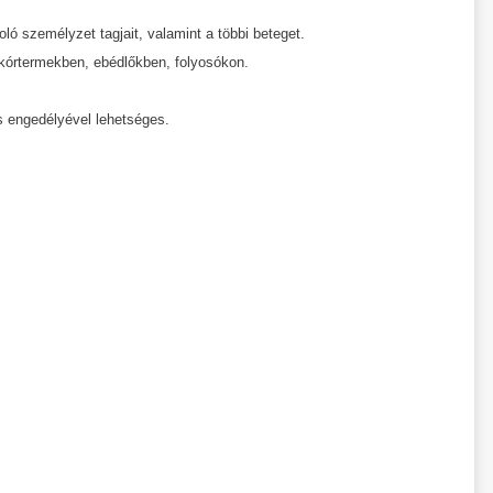
ló személyzet tagjait, valamint a többi beteget.
a kórtermekben, ebédlőkben, folyosókon.
s engedélyével lehetséges.