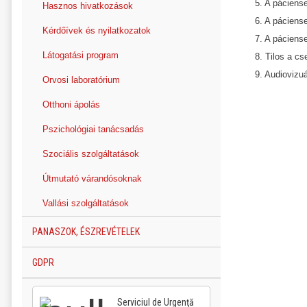
5. A páciens
Hasznos hivatkozások
6. A páciense
Kérdőívek és nyilatkozatok
7. A páciense
Látogatási program
8. Tilos a c
9. Audiovizu
Orvosi laboratórium
Otthoni ápolás
Pszichológiai tanácsadás
Szociális szolgáltatások
Útmutató várandósoknak
Vallási szolgáltatások
PANASZOK, ÉSZREVÉTELEK
GDPR
Serviciul de Urgenţă