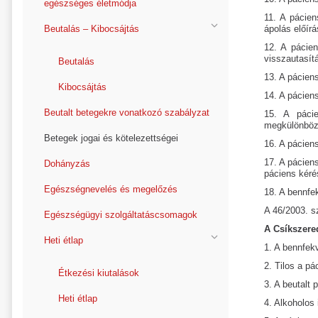
egészséges életmódja
11. A pácien
Beutalás – Kibocsájtás
ápolás előírá
12. A pácien
visszautasít
Beutalás
13. A pácien
Kibocsájtás
14. A páciens
Beutalt betegekre vonatkozó szabályzat
15. A pácie
megkülönbözt
Betegek jogai és kötelezettségei
16. A pácien
17. A pácien
Dohányzás
páciens kéré
Egészségnevelés és megelőzés
18. A bennfek
A 46/2003. s
Egészségügyi szolgáltatáscsomagok
A Csíkszere
Heti étlap
1. A bennfekv
2. Tilos a pá
Étkezési kiutalások
3. A beutalt
Heti étlap
4. Alkoholos 