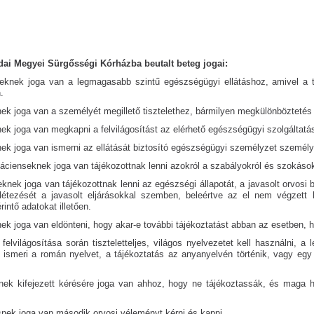
dai Megyei Sürgősségi Kórházba beutalt beteg jogai:
eknek joga van a legmagasabb szintű egészségügyi ellátáshoz, amivel a t
.
nek joga van a személyét megillető tisztelethez, bármilyen megkülönböztetés 
nek joga van megkapni a felvilágosítást az elérhető egészségügyi szolgáltatás
nek joga van ismerni az ellátását biztosító egészségügyi személyzet személ
pácienseknek joga van tájékozottnak lenni azokról a szabályokról és szokásokr
eknek joga van tájékozottnak lenni az egészségi állapotát, a javasolt orvos
 létezését a javasolt eljárásokkal szemben, beleértve az el nem végzett
rintő adatokat illetően.
nek joga van eldönteni, hogy akar-e további tájékoztatást abban az esetben, h
 felvilágosítása során tiszteletteljes, világos nyelvezetet kell használni,
ismeri a román nyelvet, a tájékoztatás az anyanyelvén történik, vagy eg
nek kifejezett kérésére joga van ahhoz, hogy ne tájékoztassák, és maga h
snek joga van második orvosi véleményt kérni és kapni.