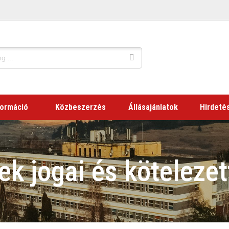
formáció
Közbeszerzés
Állásajánlatok
Hirdeté
ek jogai és kötelezet