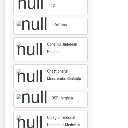
112
InfoCons
Consiliul Judeţean
Harghita
Chestionarul
Ministerului Sănătății
DSP Harghita
Colegiul Teritorial
Harghita al Medicilor