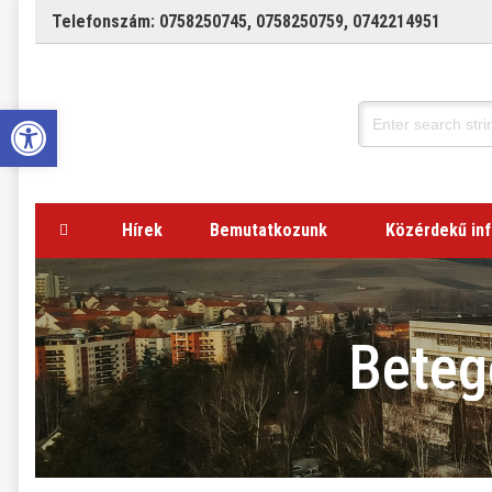
Telefonszám:
0758250745
,
0758250759
,
0742214951
Open toolbar
Hírek
Bemutatkozunk
Közérdekű in
Beteg