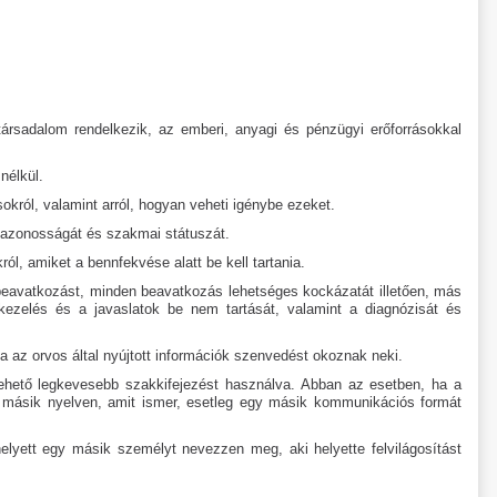
ársadalom rendelkezik, az emberi, anyagi és pénzügyi erőforrásokkal
nélkül.
okról, valamint arról, hogyan veheti igénybe ezeket.
yazonosságát és szakmai státuszát.
ól, amiket a bennfekvése alatt be kell tartania.
i beavatkozást, minden beavatkozás lehetséges kockázatát illetően, más
 kezelés és a javaslatok be nem tartását, valamint a diagnózisát és
a az orvos által nyújtott információk szenvedést okoznak neki.
 a lehető legkevesebb szakkifejezést használva. Abban az esetben, ha a
y másik nyelven, amit ismer, esetleg egy másik kommunikációs formát
elyett egy másik személyt nevezzen meg, aki helyette felvilágosítást