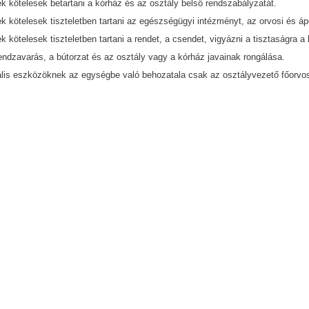
ek kötelesek betartani a kórház és az osztály belső rendszabályzatát.
k kötelesek tiszteletben tartani az egészségügyi intézményt, az orvosi és ápo
k kötelesek tiszteletben tartani a rendet, a csendet, vigyázni a tisztaságra 
sendzavarás, a bútorzat és az osztály vagy a kórház javainak rongálása.
ális eszközöknek az egységbe való behozatala csak az osztályvezető főorvo