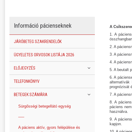
Információ pácienseknek
A Csíkszere
1. A páciens
összhangban
JÁRÓBETEG SZAKRENDELŐK
2. A páciens
3. A páciens
ÜGYELETES ORVOSOK LISTÁJA 2026
4. A páciens
ELŐJEGYZÉS
5. A beutalt 
6. A páciens
TELEFONKÖNYV
alternatívák
prognózisát é
BETEGEK SZÁMÁRA
7. A páciens
8. A páciens
Sürgősségi betegellátó egység
páciens nem 
használva.
—–
9. A páciens
kapjon.
A páciens aktív, gyors felépülése és
10. A pácien