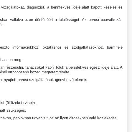
vizsgálatokat, diagnózist, a bennfekvés ideje alatt kapott kezelés és
sban vállalva ezen döntéséért a felelősséget. Az orvosi beavatkozás
i.
ztő információkhoz, oktatáshoz és szolgáltatásokhoz, bármiféle
alhasson meg.
n részesülni, tanácsokat kapni tőlük a bennfekvés egész ideje alatt. A
 minél otthonosabb közeg megteremtésére.
 nyújtott orvosi szolgáltatások igénybe vételére is.
t (öltözéket) viselni.
miatt szükséges.
tcákon, parkokban ugyanis tilos az ilyen öltözékben való közlekedés.