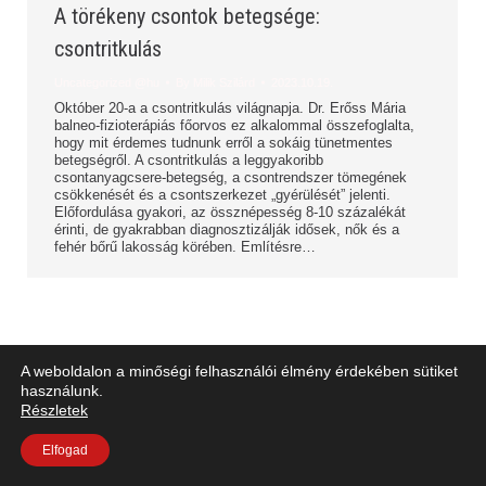
A törékeny csontok betegsége:
csontritkulás
Uncategorized @hu
By
Milik Szilárd
2023.10.19.
Október 20-a a csontritkulás világnapja. Dr. Erőss Mária
balneo-fizioterápiás főorvos ez alkalommal összefoglalta,
hogy mit érdemes tudnunk erről a sokáig tünetmentes
betegségről. A csontritkulás a leggyakoribb
csontanyagcsere-betegség, a csontrendszer tömegének
csökkenését és a csontszerkezet „gyérülését” jelenti.
Előfordulása gyakori, az össznépesség 8-10 százalékát
érinti, de gyakrabban diagnosztizálják idősek, nők és a
fehér bőrű lakosság körében. Említésre…
A weboldalon a minőségi felhasználói élmény érdekében sütiket
használunk.
Részletek
© 2026 - Csíkszeredai Megyei Sürgősségi Kórház | Minden jog fenntartva
Elfogad