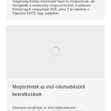
Sürgősségi Kórház köszönetét fejezi ki mindazoknak, aki
támogatták a rendezvény megszervezését. A jubileumi
Kórháznapok megnyitóját 2026. július 2-án tartottuk a
Sapientia EMTE nagy aulájában.…
Megtörténtek az első robotsebészeti
beavatkozások
Hírek
By
Milik Szilárd
2026.07.06.
Sikeresen lezajlottak az első robotsebészeti