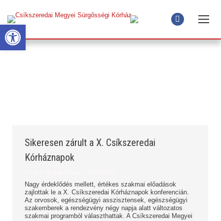
Open toolbar
Facebook
page
opens
Daily Archives:
2026.07.06.
in
new
window
Sikeresen zárult a X. Csíkszeredai
Kórháznapok
Hírek
By
Milik Szilárd
2026.07.06.
Nagy érdeklődés mellett, értékes szakmai előadások
zajlottak le a X. Csíkszeredai Kórháznapok konferencián.
Az orvosok, egészségügyi asszisztensek, egészségügyi
szakemberek a rendezvény négy napja alatt változatos
szakmai programból választhattak. A Csíkszeredai Megyei